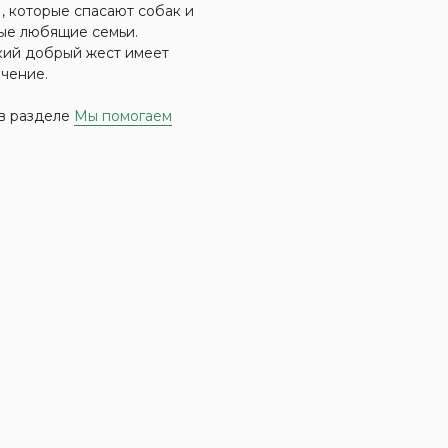
s , которые спасают собак и
ые любящие семьи.
кий добрый жест имеет
чение.
в разделе
Мы помогаем