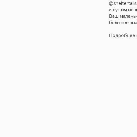
@sheltertail
ищут им нов
Ваш малень
большое зна
Подробнее 