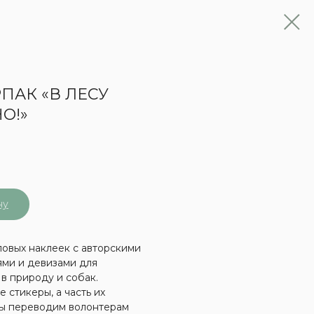
ПАК «В ЛЕСУ
О!»
ну
овых наклеек с авторскими
ми и девизами для
в природу и собак.
 стикеры, а часть их
ы переводим волонтерам