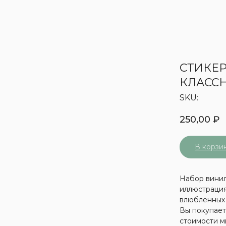
СТИКЕР
КЛАССН
SKU:
250,00
₽
В корзи
Набор винил
иллюстрация
влюбленных 
Вы покупаете
стоимости м