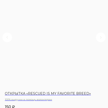
ОТКРЫТКА «RESCUED IS MY FAVORITE BREED»
О
100% выручки в помощь волонтерам
100
150
₽
15