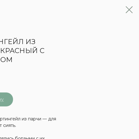
НГЕЙЛ ИЗ
 КРАСНЫЙ С
РОМ
₽
ну
тингейл из парчи — для
т сиять.
ялись борзыми с их