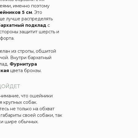
еями, именно поэтому
ейников 5 см
. Это
ще лучше распределять
бархатный подклад
с
стороны защитит шерсть и
форта.
лан из стропы, обшитой
чой. Внутри бархатный
лад.
Фурнитура
ская
цвета бронзы.
ДОЙДЕТ
нимание, что ошейники
я крупных собак.
есь не только на обхват
 габариты своей собаки, так
и шире обычных.