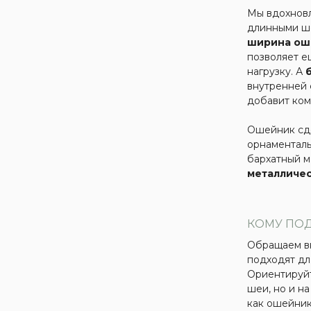
Мы вдохновл
длинными ш
ширина ош
позволяет е
нагрузку. А
внутренней 
добавит ком
Ошейник сде
орнаменталь
бархатный м
металличе
КОМУ ПО
Обращаем в
подходят дл
Ориентируйт
шеи, но и на
как ошейник