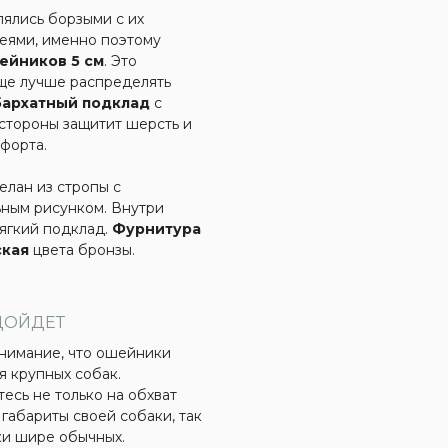
ялись борзыми с их
еями, именно поэтому
ейников 5 см
. Это
ще лучше распределять
бархатный подклад
с
стороны защитит шерсть и
форта.
лан из стропы с
ным рисунком. Внутри
ягкий подклад.
Фурнитура
ская
цвета бронзы.
ДОЙДЕТ
нимание, что ошейники
я крупных собак.
есь не только на обхват
 габариты своей собаки, так
и шире обычных.