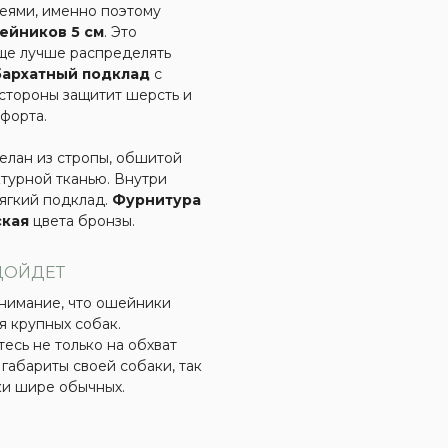
еями, именно поэтому
ейников 5 см
. Это
ще лучше распределять
бархатный подклад
с
стороны защитит шерсть и
форта.
лан из стропы, обшитой
турной тканью. Внутри
ягкий подклад.
Фурнитура
ская
цвета бронзы.
ДОЙДЕТ
нимание, что ошейники
я крупных собак.
есь не только на обхват
 габариты своей собаки, так
и шире обычных.