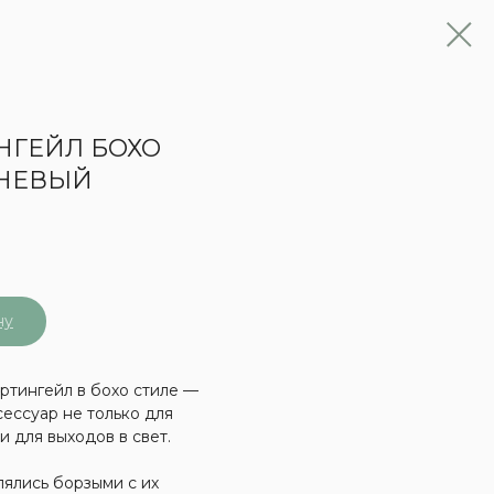
НГЕЙЛ БОХО
НЕВЫЙ
₽
ну
тингейл в бохо стиле —
сессуар не только для
и для выходов в свет.
ялись борзыми с их