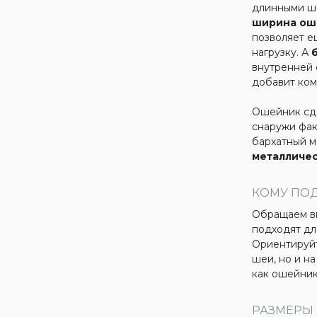
длинными ш
ширина ош
позволяет е
нагрузку. А
внутренней 
добавит ком
Ошейник сде
снаружи фак
бархатный м
металличе
КОМУ ПО
Обращаем в
подходят дл
Ориентируйт
шеи, но и на
как ошейник
РАЗМЕРЫ