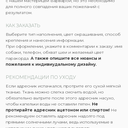
с нашей мастерицей Варварой, но это необходимо
для полного совпадения ваших пожеланий с
результатом.
КАК ЗАКАЗАТЬ
Выберите тип наполнения, цвет окрашивания, способ
крепления и нанесения информации.
При оформлении, укажите в комментарии к заказу: имя
собаки, телефон, обхват шеи и желаемый цвет
паракорда.
А также опишите все нюансы и
пожелания к индивиудальному дизайну.
РЕКОМЕНДАЦИИ ПО УХОДУ
Если адресник испачкался, протрите его сухой мягкой
тканью. Ткань можно слегка смочить водой, но
обязательно вытрите после этого адресник насухо,
чтобы капельки воды не оставили пятен.
Не
протирайте адресник ацетоном или спиртом!
Не
рекомендуем оставлять адресник надолго под
прямыми солнечными лучами, ведь используемые в
наполнении сухие цветы могут выгореть.