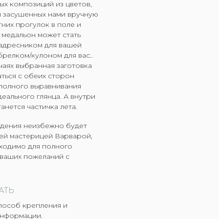
х композиций из цветов,
и засушенных нами вручную
тних прогулок в поле и
й медальон может стать
адресником для вашей
брелком/кулоном для вас..
чаях выбранная заготовка
аться с обеих сторон
полного выравнивания
еального глянца. А внутри
анется частичка лета.
ждения неизбежно будет
ей мастерицей Варварой,
ходимо для полного
ваших пожеланий с
.
АТЬ
пособ крепления и
информации.