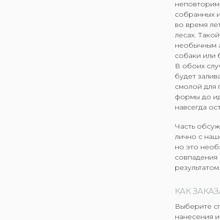
неповторимы
собранных 
во время ле
лесах. Тако
необычным 
собаки или 
В обоих слу
будет залив
смолой для 
формы до ид
навсегда ост
Часть обсу
лично с наш
но это необ
совпадения 
результатом
КАК ЗАКАЗ
Выберите с
нанесения 