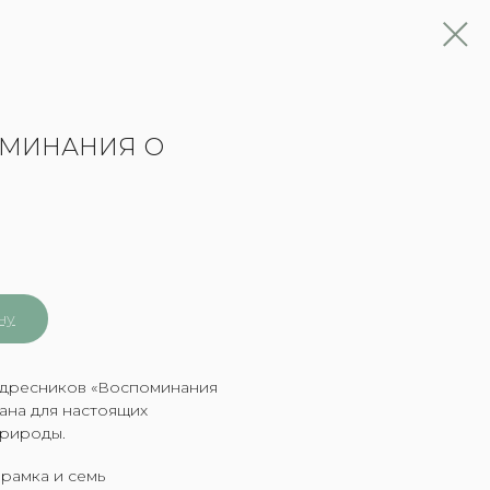
МИНАНИЯ О
ну
адресников «Воспоминания
дана для настоящих
природы.
рамка и семь