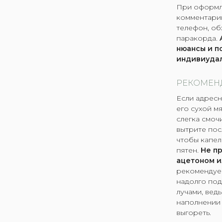
При оформле
комментарии
телефон, об
паракорда.
нюансы и п
индивиудал
РЕКОМЕН
Если адресн
его сухой м
слегка смоч
вытрите пос
чтобы капел
пятен.
Не п
ацетоном и
рекомендуем
надолго по
лучами, вед
наполнении 
выгореть.