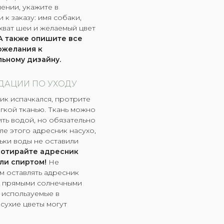
нии, укажите в
 к заказу: имя собаки,
хват шеи и желаемый цвет
А также опишите все
ожелания к
ьному дизайну.
ДАЦИИ ПО УХОДУ
ик испачкался, протрите
ягкой тканью. Ткань можно
ить водой, но обязательно
ле этого адресник насухо,
ьки воды не оставили
ротирайте адресник
ли спиртом!
Не
 оставлять адресник
д прямыми солнечными
ь используемые в
сухие цветы могут