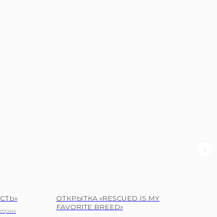
СТЬ»
ОТКРЫТКА «RESCUED IS MY
ОТК
FAVORITE BREED»
терам
100%