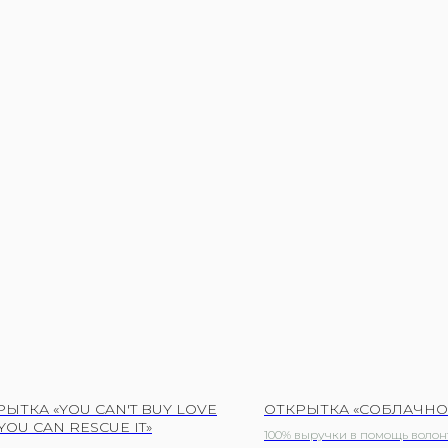
РЫТКА «YOU CAN'T BUY LOVE
ОТКРЫТКА «СОБЛАЧНО
YOU CAN RESCUE IT»
100% выручки в помощь волон