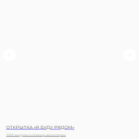
ОТКРЫТКА «Я БУДУ РЯДОМ»
ОТ
100% выручки в помощь волонтерам
100