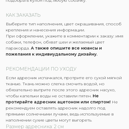
подобрать кулон под любую собачку.
КАК ЗАКАЗАТЬ
Выберите тип наполнения, цвет окрашивания, способ
крепления и нанесения информации.
При оформлении, укажите в комментарии к заказу: имя
собаки, телефон, обхват шеи и желаемый цвет
паракорда.
А также опишите все нюансы и
пожелания к индивиудальному дизайну.
РЕКОМЕНДАЦИИ ПО УХОДУ
Если адресник испачкался, протрите его сухой мягкой
тканью. Ткань можно слегка смочить водой, но
обязательно вытрите после этого адресник насухо,
чтобы капельки воды не оставили пятен.
Не
протирайте адресник ацетоном или спиртом!
Не
рекомендуем оставлять адресник надолго под
прямыми солнечными лучами, ведь используемые в
наполнении сухие цветы могут выгореть.
Размер адресника: 2 см